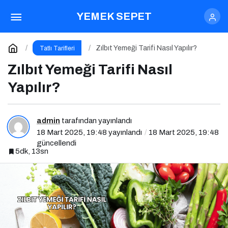
Zeytinyağlı Makarna Tarifi
YEMEK SEPET
Nasıl Yapılır?
Paylaş
Yorum Yap
Zılbıt Yemeği Tarifi Nasıl Yapılır?
Tatlı Tarifleri
Zılbıt Yemeği Tarifi Nasıl
Yapılır?
admin
tarafından yayınlandı
18 Mart 2025, 19:48
yayınlandı
18 Mart 2025, 19:48
güncellendi
5dk, 13sn