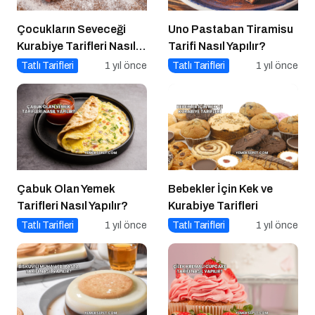
Çocukların Seveceği
Uno Pastaban Tiramisu
Kurabiye Tarifleri Nasıl
Tarifi Nasıl Yapılır?
Yapılır?
Tatlı Tarifleri
1 yıl önce
Tatlı Tarifleri
1 yıl önce
Çabuk Olan Yemek
Bebekler İçin Kek ve
Tarifleri Nasıl Yapılır?
Kurabiye Tarifleri
Tatlı Tarifleri
1 yıl önce
Tatlı Tarifleri
1 yıl önce