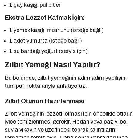
1 çay kaşığı pul biber
Ekstra Lezzet Katmak İçin:
1 yemek kaşığı mısır unu (isteğe bağlı)
1 adet yumurta (isteğe bağlı)
1 su bardağı yoğurt (servis için)
Zılbıt Yemeği Nasıl Yapılır?
Bu bölümde, zılbıt yemeğinin adım adım yapılışını
tüm püf noktalarıyla anlatıyoruz.
Zılbıt Otunun Hazırlanması
Zılbıt yemeğinin lezzetli olması için öncelikle otların
iyice temizlenmesi gerekir. Hodan veya pazıyı bol
suyla yıkayın ve üzerindeki toprak kalıntılarını
tamamen temizleyin. Daha sonra yaprakları ince