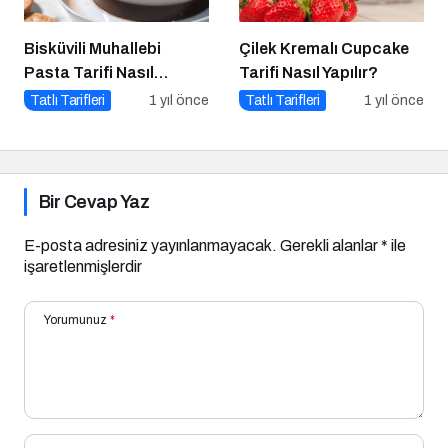
Bisküvili Muhallebi
Çilek Kremalı Cupcake
Pasta Tarifi Nasıl
Tarifi Nasıl Yapılır?
Yapılır?
Tatlı Tarifleri
1 yıl önce
Tatlı Tarifleri
1 yıl önce
Bir Cevap Yaz
E-posta adresiniz yayınlanmayacak.
Gerekli alanlar
*
ile
işaretlenmişlerdir
Yorumunuz
*