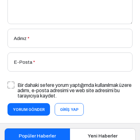
Adınız
*
E-Posta
*
Bir dahaki sefere yorum yaptığımda kullanılmak üzere
adımı, e-posta adresimi ve web site adresimi bu
tarayıcıya kaydet.
YORUM GÖNDER
GIRIŞ YAP
Popüler Haberler
Yeni Haberler
Tatlı Tarifleri
67
Çikolatalı Sandviç Kurabiye Tarifi Nasıl
Yapılır?