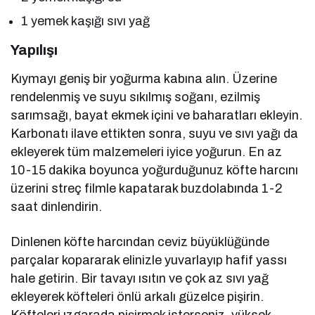
1 yemek kaşığı sıvı yağ
Yapılışı
Kıymayı geniş bir yoğurma kabına alın. Üzerine
rendelenmiş ve suyu sıkılmış soğanı, ezilmiş
sarımsağı, bayat ekmek içini ve baharatları ekleyin.
Karbonatı ilave ettikten sonra, suyu ve sıvı yağı da
ekleyerek tüm malzemeleri iyice yoğurun. En az
10-15 dakika boyunca yoğurduğunuz köfte harcını
üzerini streç filmle kapatarak buzdolabında 1-2
saat dinlendirin.
Dinlenen köfte harcından ceviz büyüklüğünde
parçalar kopararak elinizle yuvarlayıp hafif yassı
hale getirin. Bir tavayı ısıtın ve çok az sıvı yağ
ekleyerek köfteleri önlü arkalı güzelce pişirin.
Köfteleri ızgarada pişirmek isterseniz, yüksek