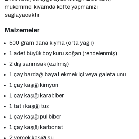
mükemmel kıvamda köfte yapmanızı
sağlayacaktır.
Malzemeler
500 gram dana kıyma (orta yağlı)
1 adet büyük boy kuru soğan (rendelenmiş)
2 diş sarımsak (ezilmiş)
1 çay bardağı bayat ekmek içi veya galeta unu
1 çay kaşığı kimyon
1 çay kaşığı karabiber
1 tatlı kaşığı tuz
1 çay kaşığı pul biber
1 çay kaşığı karbonat
2 yemek kaşığı su