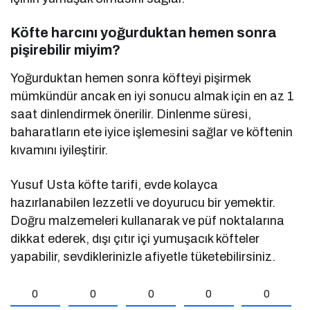
Köfte harcını yoğurduktan hemen sonra
pişirebilir miyim?
Yoğurduktan hemen sonra köfteyi pişirmek
mümkündür ancak en iyi sonucu almak için en az 1
saat dinlendirmek önerilir. Dinlenme süresi,
baharatların ete iyice işlemesini sağlar ve köftenin
kıvamını iyileştirir.
Yusuf Usta köfte tarifi, evde kolayca
hazırlanabilen lezzetli ve doyurucu bir yemektir.
Doğru malzemeleri kullanarak ve püf noktalarına
dikkat ederek, dışı çıtır içi yumuşacık köfteler
yapabilir, sevdiklerinizle afiyetle tüketebilirsiniz.
0
0
0
0
0