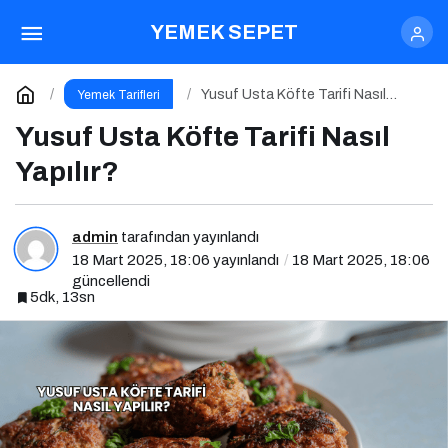
Yılbaşı Sofrası İçin Meze
YEMEK SEPET
Tarifleri Nasıl Yapılır?
Paylaş
Yorum Yap
Yusuf Usta Köfte Tarifi Nasıl
Yemek Tarifleri
Yapılır?
Yusuf Usta Köfte Tarifi Nasıl
Yapılır?
admin
tarafından yayınlandı
18 Mart 2025, 18:06
yayınlandı
18 Mart 2025, 18:06
güncellendi
5dk, 13sn