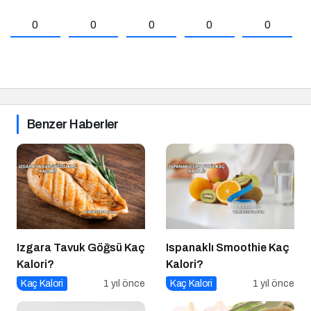
0
0
0
0
0
Benzer Haberler
Izgara Tavuk Göğsü Kaç
Ispanaklı Smoothie Kaç
Kalori?
Kalori?
Kaç Kalori
1 yıl önce
Kaç Kalori
1 yıl önce